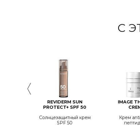
С 
ILVER
REVIDERM SUN
IMAGE T
G MASK
PROTECT+ SPF 50
CRE
с
Солнцезащитный крем
Крем ant
альным
SPF 50
пепти
ем