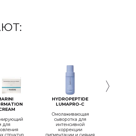
ЮТ:
MARINI
HYDROPEPTIDE
REVIDER
ORMATION
LUMAPRO-C
NIGH
 CREAM
Омолаживающая
Лёгк
рмирующий
сыворотка для
баланси
м для
интенсивной
новления
коррекции
х структур
пигментации и сияния