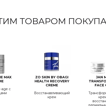
ЭТИМ ТОВАРОМ ПОКУПА
HE MAX
ZO SKIN BY OBAGI
JAN 
ME
HEALTH RECOVERY
TRANSF
CREME
FACE
i-age с
дами
Восстанавливающий
Трансфо
крем
кре
восста
дермальны