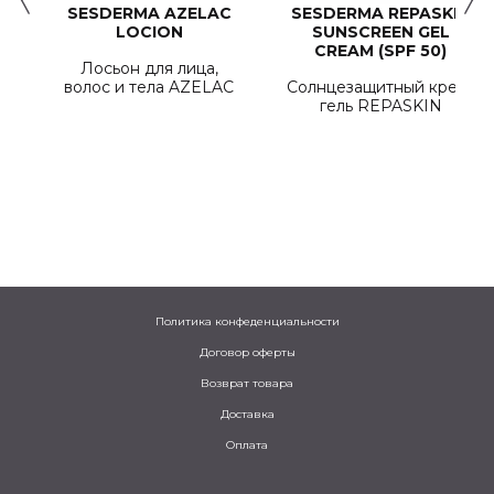
SESDERMA AZELAC
SESDERMA REPASKIN
LOCION
SUNSCREEN GEL
CREAM (SPF 50)
Лосьон для лица,
волос и тела AZELAC
Солнцезащитный крем-
гель REPASKIN
Политика конфеденциальности
Договор оферты
Возврат товара
Доставка
Оплата